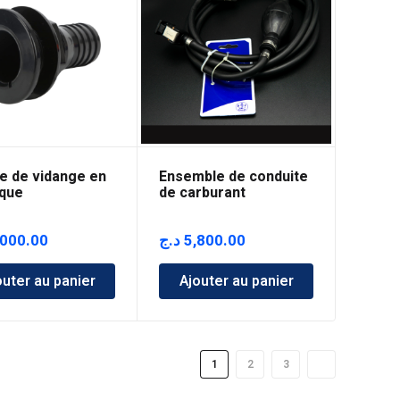
le de vidange en
Ensemble de conduite
ique
de carburant
,000.00
د.ج
5,800.00
outer au panier
Ajouter au panier
1
2
3