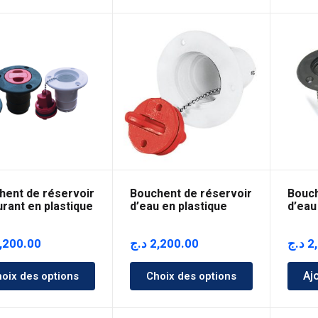
3,800.00 د.ج
à
4,200.00 د.ج
hent de réservoir
Bouchent de réservoir
Bouch
rant en plastique
d’eau en plastique
d’eau
,200.00
د.ج
2,200.00
د.ج
2
Aj
oix des options
Choix des options