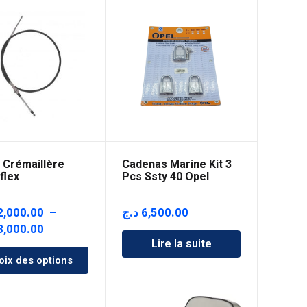
 Crémaillère
Cadenas Marine Kit 3
flex
Pcs Ssty 40 Opel
2,000.00
–
د.ج
6,500.00
Plage
8,000.00
Lire la suite
de
oix des options
prix :
22,000.00 د.ج
à