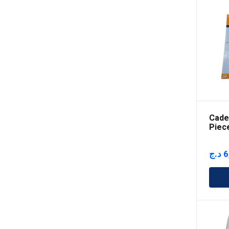
Cade
Piec
د.ج
6