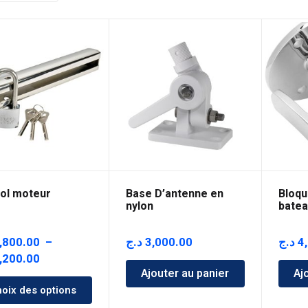
vol moteur
Base D’antenne en
Bloqu
nylon
batea
,800.00
–
د.ج
3,000.00
د.ج
4
Plage
,200.00
Ajouter au panier
Aj
de
oix des options
prix :