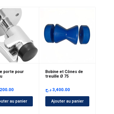
e porte pour
Bobine et Cônes de
u
treuille Ø 75
,200.00
د.ج
3,400.00
outer au panier
Ajouter au panier