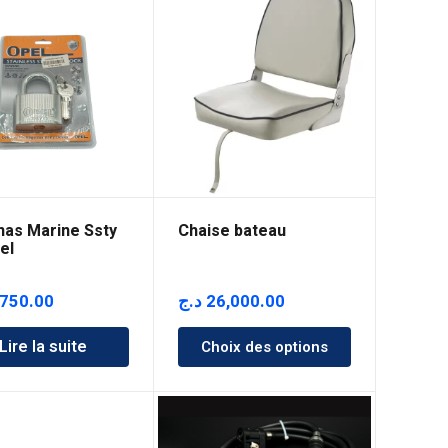
28,000.00 د.ج
as Marine Ssty
Chaise bateau
el
,750.00
د.ج
26,000.00
Lire la suite
Choix des options