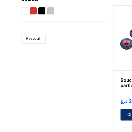
Reset all
Bouc
carbu
د.ج
2
Ch