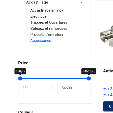
Accastillage
Accastillage en inox
Electrique
Trappes et Ouvertures
Bateaux et remorques
Produits d’entretien
Accessoires
Price
Anti
د.ج54600
د.ج850
-
د.ج
3
د.ج
4
Ch
Couleur