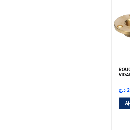
BOU
VIDA
د.ج
2
Aj