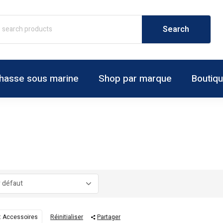
hasse sous marine
Shop par marque
Boutiq
: Accessoires
Réinitialiser
Partager