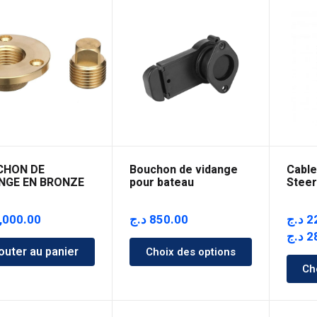
CHON DE
Bouchon de vidange
Cable
NGE EN BRONZE
pour bateau
Steer
pneumatique
,000.00
د.ج
850.00
د.ج
2
د.ج
2
outer au panier
Choix des options
Ch