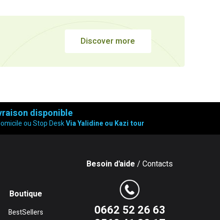
Discover more
vraison disponible
domicile ou Stop Desk
Via Yalidine ou Kazi tour
Besoin d'aide
/ Contacts
Boutique
0662 52 26 63
BestSellers