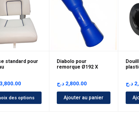
se standard pour
Diabolo pour
Douil
au
remorque Ø192 X
plast
71Mm – Bleu
3,800.00
د.ج
2,800.00
د.ج
2
Ajouter au panier
Aj
oix des options