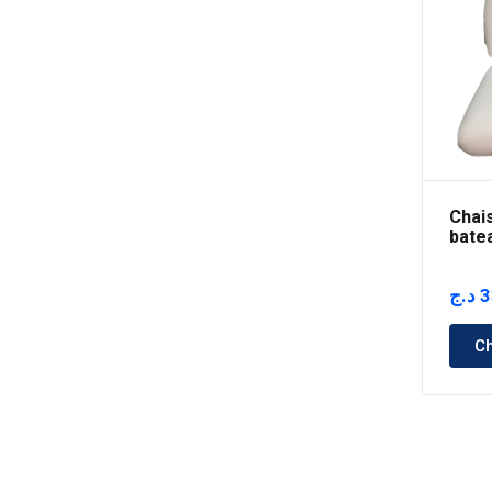
Chai
bate
د.ج
3
Ch