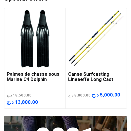
Palmes de chasse sous
Canne Surfcasting
Marine C4 Dolphin
Lineaeffe Long Cast
Le
Le
د.ج
5,000.00
د.ج
18,500.00
د.ج
8,000.00
prix
prix
Le
Le
د.ج
13,800.00
initial
actu
prix
prix
était :
est :
initial
actuel
8,000.00 د.ج.
était :
est :
13,800.00 د.ج.
18,500.00 د.ج.