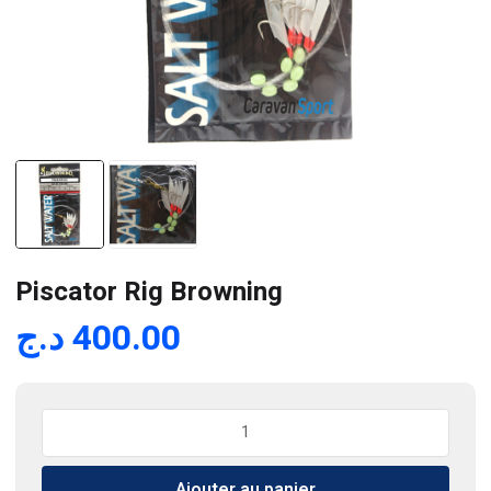
Piscator Rig Browning
د.ج
400.00
quantité
de
Piscator
Ajouter au panier