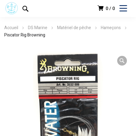
0
0
Accueil
DS Marine
Matériel de pêche
Hameçons
Piscator Rig Browning