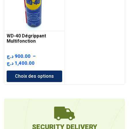
WD-40 Dégrippant
Multifonction
د.ج
900.00
–
Plage
د.ج
1,400.00
de
Choix des options
prix :
900.00 د.ج
à
1,400.00 د.ج
SECURITY DELIVERY