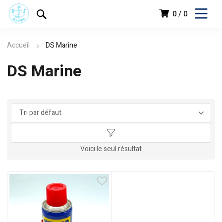
0
0
Accueil
DS Marine
DS Marine
د.ج
Voici le seul résultat