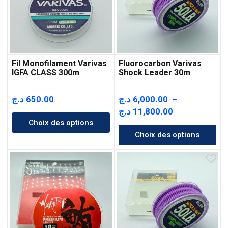
Fil Monofilament Varivas
Fluorocarbon Varivas
IGFA CLASS 300m
Shock Leader 30m
د.ج
650.00
د.ج
6,000.00
–
Plage
د.ج
11,800.00
Choix des options
de
Choix des options
prix :
6,000.00 د.ج
à
11,800.00 د.ج