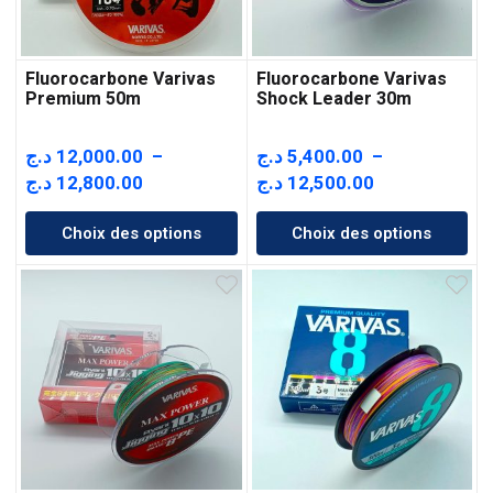
Fluorocarbone Varivas
Fluorocarbone Varivas
Premium 50m
Shock Leader 30m
د.ج
12,000.00
–
د.ج
5,400.00
–
Plage
Plage
د.ج
12,800.00
د.ج
12,500.00
de
de
Choix des options
Choix des options
prix :
prix :
5,400.00 د.ج
12,000.00 د.ج
à
à
12,500.00 د.ج
12,800.00 د.ج