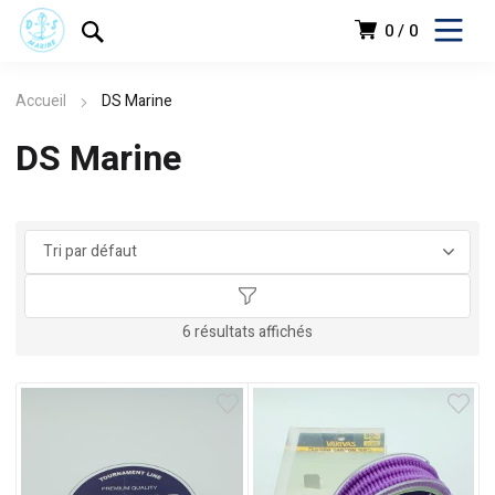
0
0
Accueil
DS Marine
DS Marine
د.ج
6 résultats affichés