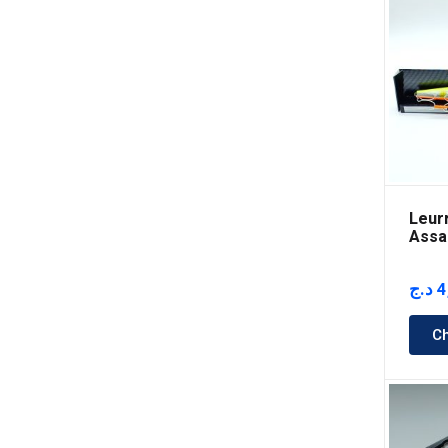
Leur
Assa
163
د.ج
4
Ch