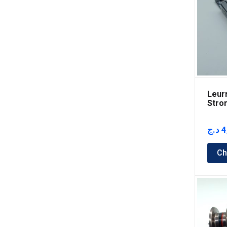
Leur
Stro
Boos
د.ج
4
Ch