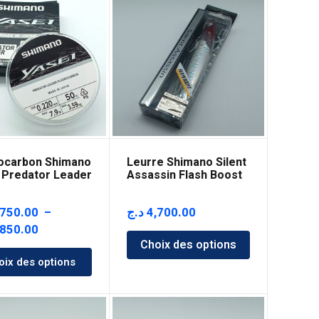
ocarbon Shimano
Leurre Shimano Silent
 Predator Leader
Assassin Flash Boost
140mm
,750.00
–
د.ج
4,700.00
Plage
,850.00
Choix des options
de
oix des options
prix :
1,750.00 د.ج
à
1,850.00 د.ج