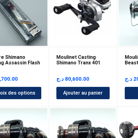
re Shimano
Moulinet Casting
Mouli
ng Assassin Flash
Shimano Tranx 401
Beast
t 125mm
,700.00
د.ج
80,600.00
د.ج
2
oix des options
Ajouter au panier