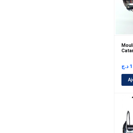
Moul
Cata
د.ج
1
Aj