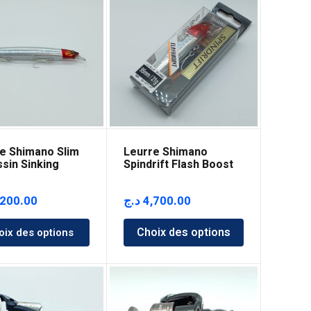
e Shimano Slim
Leurre Shimano
sin Sinking
Spindrift Flash Boost
mm
95mm
,200.00
د.ج
4,700.00
Choix des options
oix des options