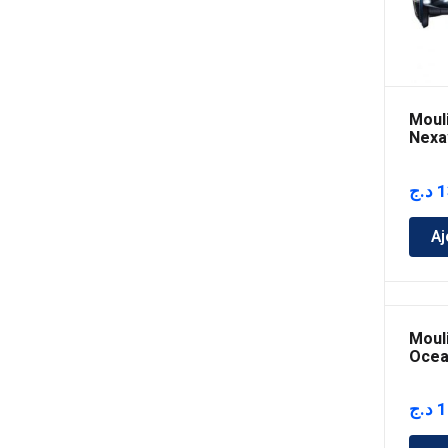
Moul
Nexa
د.ج
1
Aj
Moul
Ocea
HG
د.ج
1