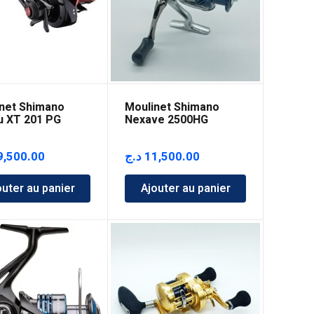
net Shimano
Moulinet Shimano
 XT 201 PG
Nexave 2500HG
9,500.00
د.ج
11,500.00
outer au panier
Ajouter au panier