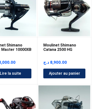
net Shimano
Moulinet Shimano
 Master 10000XB
Catana 2500 HG
0,000.00
د.ج
8,900.00
Lire la suite
Ajouter au panier