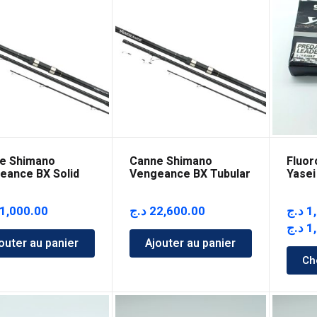
e Shimano
Canne Shimano
Fluor
eance BX Solid
Vengeance BX Tubular
Yasei
50m
1,000.00
د.ج
22,600.00
د.ج
1
د.ج
1
outer au panier
Ajouter au panier
Ch