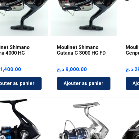
inet Shimano
Moulinet Shimano
Mouli
na 4000 HG
Catana C 3000 HG FD
Genpu
1,400.00
د.ج
9,000.00
د.ج
2
outer au panier
Ajouter au panier
Aj