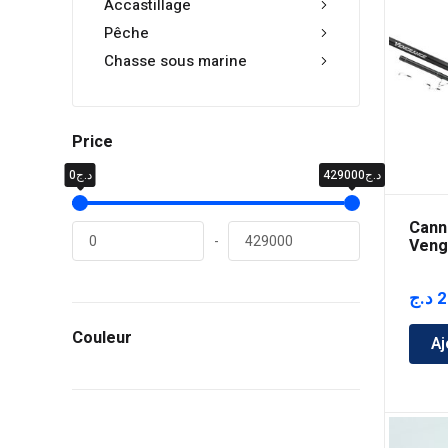
Accastillage
Pêche
Chasse sous marine
Price
د.ج429000
د.ج0
Cann
-
Veng
Tip
د.ج
2
Couleur
Aj