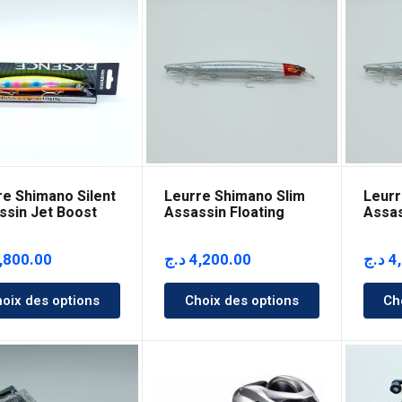
re Shimano Silent
Leurre Shimano Slim
Leurr
ssin Jet Boost
Assassin Floating
Assas
mm
149mm
149
,800.00
د.ج
4,200.00
د.ج
4
oix des options
Choix des options
Ch