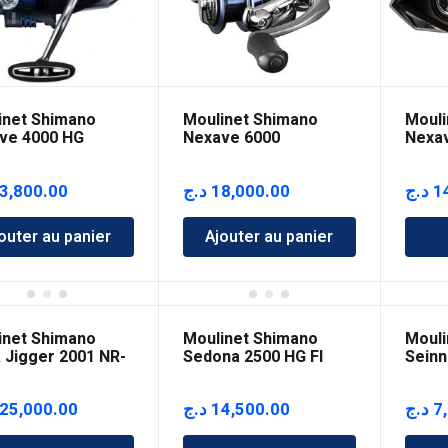
inet Shimano
Moulinet Shimano
Mouli
ve 4000 HG
Nexave 6000
Nexa
3,800.00
د.ج
18,000.00
د.ج
1
outer au panier
Ajouter au panier
inet Shimano
Moulinet Shimano
Mouli
 Jigger 2001 NR-
Sedona 2500 HG FI
Seinn
25,000.00
د.ج
14,500.00
د.ج
7