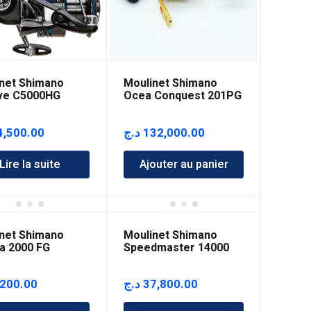
net Shimano
Moulinet Shimano
ve C5000HG
Ocea Conquest 201PG
4,500.00
د.ج
132,000.00
Lire la suite
Ajouter au panier
net Shimano
Moulinet Shimano
a 2000 FG
Speedmaster 14000
XSC
,200.00
د.ج
37,800.00