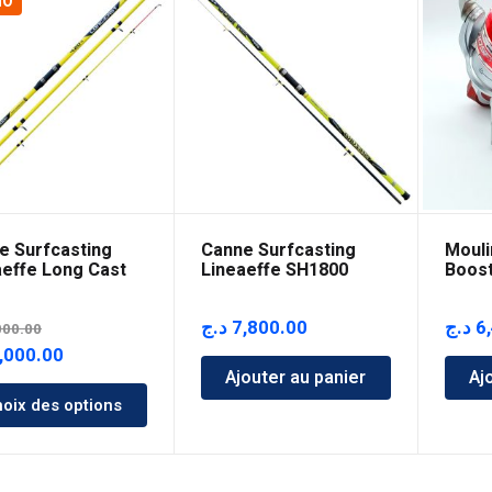
MO
e Surfcasting
Canne Surfcasting
Mouli
aeffe Long Cast
Lineaeffe SH1800
Boost
4.20m
د.ج
7,800.00
د.ج
6
000.00
Le
,000.00
Ajouter au panier
Aj
prix
oix des options
l
actuel
:
est :
5,000.00 د.ج.
8,000.00 د.ج.