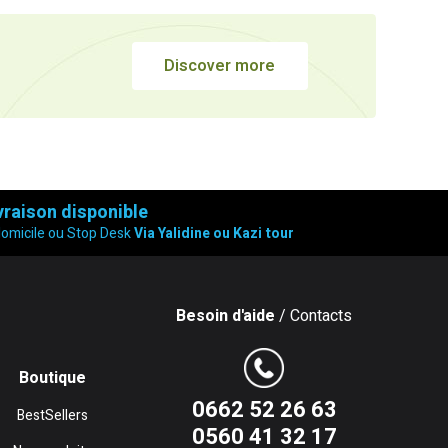
Discover more
vraison disponible
domicile ou Stop Desk
Via Yalidine ou Kazi tour
Besoin d'aide
/ Contacts
Boutique
0662 52 26 63
BestSellers
0560 41 32 17