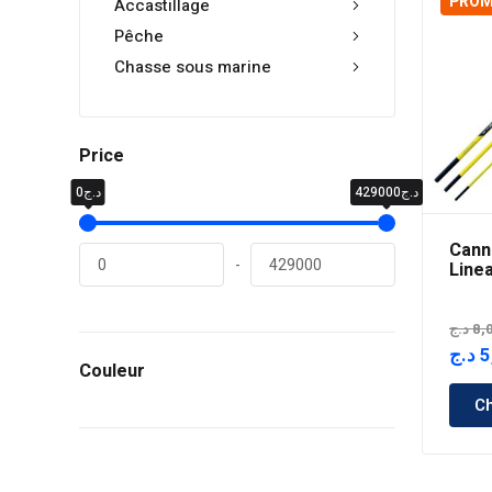
PRO
Accastillage
Pêche
Chasse sous marine
Price
د.ج429000
د.ج0
Cann
-
Line
د.ج
8,
Le
د.ج
5
Couleur
prix
Ch
initia
était 