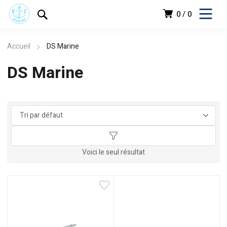
0
0
Accueil
DS Marine
DS Marine
د.ج
Voici le seul résultat