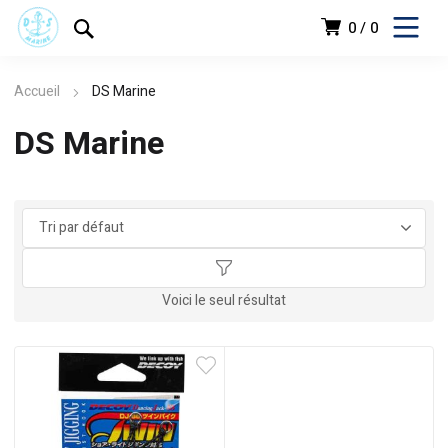
0
0
Accueil
DS Marine
DS Marine
د.ج
Voici le seul résultat