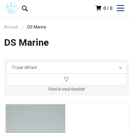
0
0
Accueil
DS Marine
DS Marine
د.ج
Voici le seul résultat