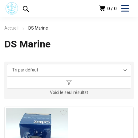
0
0
Accueil
DS Marine
DS Marine
د.ج
Voici le seul résultat