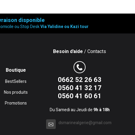
vraison disponible
domicile ou Stop Desk
Via Yalidine ou Kazi tour
Besoin d'aide
/ Contacts
Boutique
0662 52 26 63
BestSellers
0560 41 32 17
Nos produits
0560 41 60 61
Promotions
Du Samedi au Jeudi de
9h à 18h
dsmarinealgerie@gmail.com