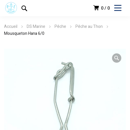
0
0
Accueil
DS Marine
Pêche
Pêche au Thon
Mousqueton Hana 6/0