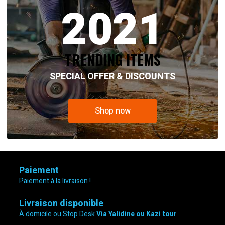
2021
8,000.00 د.ج.
était :
est :
13,800.00 د.ج.
18,500.00 د.ج.
TRENDING ITEMS
SPECIAL OFFER & DISCOUNTS
Shop now
Paiement
Paiement à la livraison !
Livraison disponible
À domicile ou Stop Desk
Via Yalidine ou Kazi tour