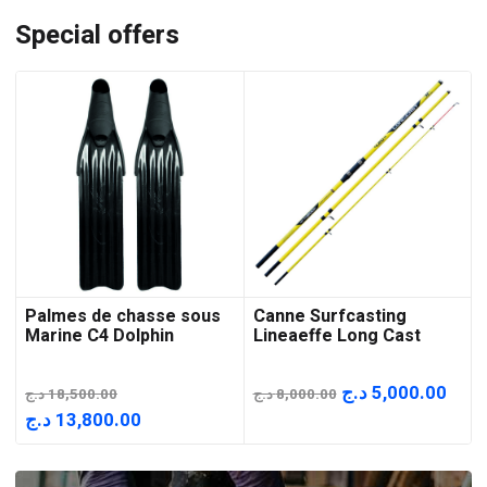
Special offers
Palmes de chasse sous
Canne Surfcasting
Marine C4 Dolphin
Lineaeffe Long Cast
Le
Le
د.ج
5,000.00
د.ج
18,500.00
د.ج
8,000.00
prix
prix
Le
Le
د.ج
13,800.00
initial
actu
prix
prix
était :
est :
initial
actuel