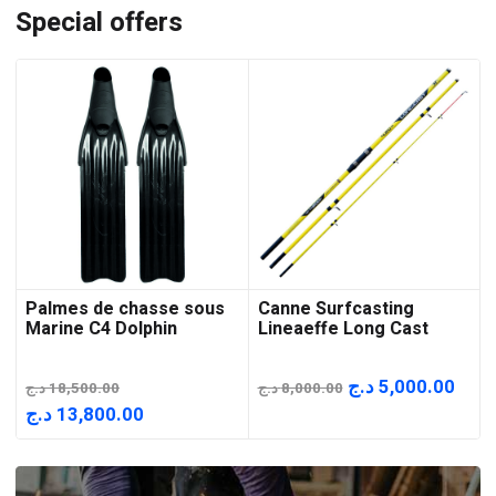
Special offers
Palmes de chasse sous
Canne Surfcasting
Marine C4 Dolphin
Lineaeffe Long Cast
Le
Le
د.ج
5,000.00
د.ج
18,500.00
د.ج
8,000.00
prix
prix
Le
Le
د.ج
13,800.00
initial
actu
prix
prix
était :
est :
initial
actuel
8,000.00 د.ج.
était :
est :