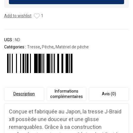
J-
Braid
Add to wishlist
1
8
-
300m
UGS :
ND
Catégories :
Tresse
,
Pêche
,
Matériel de pêche
Informations
Description
Avis (0)
complémentaires
Conçue et fabriquée au Japon, la tresse J-Braid
x8 possède une douceur et une glisse
remarquables. Grâce à sa construction