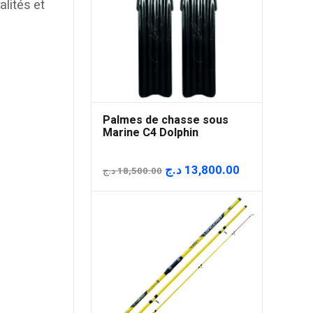
lités et
Palmes de chasse sous
Marine C4 Dolphin
Le
Le
د.ج
13,800.00
د.ج
18,500.00
prix
prix
initial
actuel
était :
est :
18,500.00 د.ج.