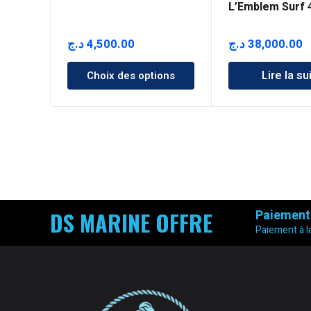
L’Emblem Surf
QD Type R
د.ج
4,500.00
د.ج
38,000.00
Lire la su
Choix des options
DS MARINE OFFRE
Paiement
Paiement à la