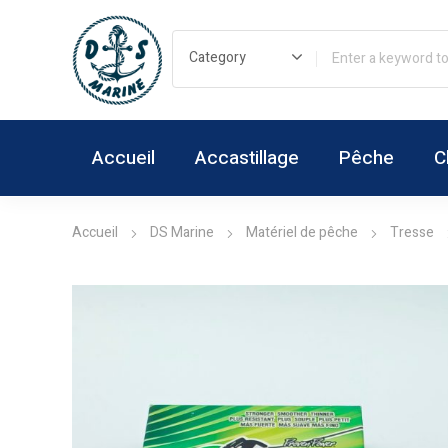
Accueil
Accastillage
Pêche
C
Accueil
DS Marine
Matériel de pêche
Tresse