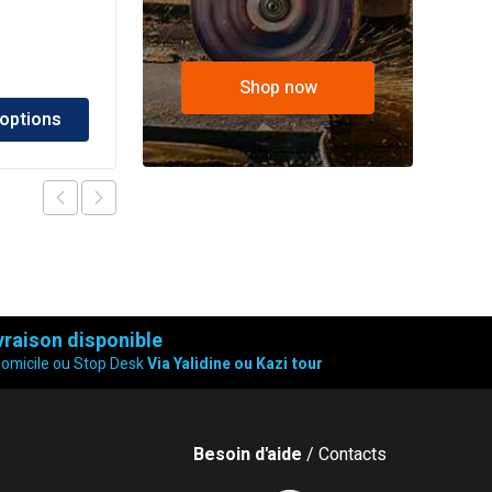
Wide Power II 71BL
د.ج
42,900.00
Shop now
 options
Ajouter au panier
vraison disponible
domicile ou Stop Desk
Via Yalidine ou Kazi tour
Besoin d'aide
/ Contacts