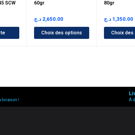
 45 SCW
60gr
80gr
د.ج
2,650.00
د.ج
1,350.00
ite
Choix des options
Choix des
Li
 livraison !
À 