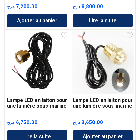
د.ج
7,200.00
د.ج
8,800.00
Ajouter au panier
Lire la suite
Lampe LED en laiton pour
Lampe LED en laiton pour
une lumière sous-marine
une lumière sous-marine
10-30V
12 V
د.ج
6,750.00
د.ج
3,650.00
Lire la suite
Ajouter au panier