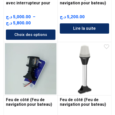
avec interrupteur pour
navigation pour bateau)
auvent extérieur 10-30 V
د.ج
5,000.00
–
د.ج
5,200.00
Plage
د.ج
5,800.00
Lire la suite
de
Choix des options
prix :
5,000.00 د.ج
à
5,800.00 د.ج
Feu de côté (Feu de
Feu de côté (Feu de
navigation pour bateau)
navigation pour bateau)
318mm