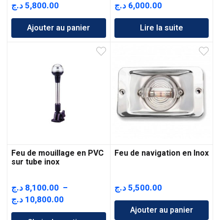
د.ج
5,800.00
د.ج
6,000.00
Ajouter au panier
Lire la suite
Feu de mouillage en PVC
Feu de navigation en Inox
sur tube inox
د.ج
8,100.00
–
د.ج
5,500.00
Plage
د.ج
10,800.00
Ajouter au panier
de