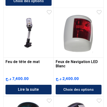
Choix des options
prix :
8,100.00 د.ج
à
10,800.00 د.ج
Feu de tête de mat
Feux de Navigation LED
Blanc
د.ج
7,400.00
د.ج
2,400.00
Lire la suite
Choix des options