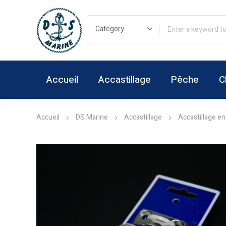
Accueil
Accastillage
Pêche
C
Accueil
DS Marine
Accastillage
Accastillage en