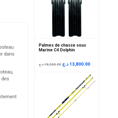
Palmes de chasse sous
 poteau
Marine C4 Dolphin
er dans
Le
Le
د.ج
13,800.00
د.ج
18,500.00
prix
prix
poteau,
initial
actuel
s des
était :
est :
18,500.00 د.ج.
faitement