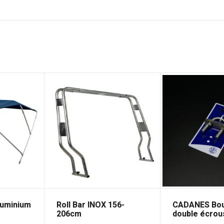
luminium
Roll Bar INOX 156-
CADANES Bou
206cm
double écro