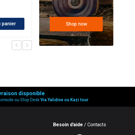
د.ج
122,200.00
u panier
Ajouter au panier
Shop now
vraison disponible
domicile ou Stop Desk
Via Yalidine ou Kazi tour
Besoin d'aide
/ Contacts