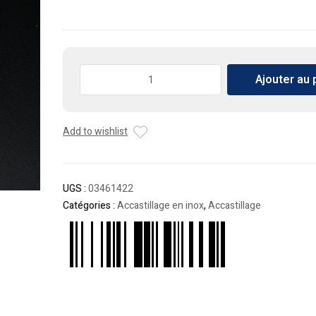
quantité
Ajouter au 
de
Base
carrée
Add to wishlist
45°
D22mm
en
acier
UGS :
03461422
inoxydable
Catégories :
Accastillage en inox
,
Accastillage