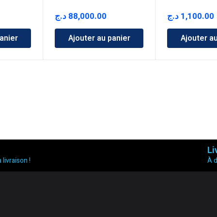
د.ج
88,000.00
د.ج
1,100.00
anier
Ajouter au panier
Ajouter a
Li
 livraison !
À 