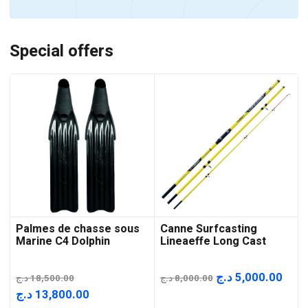
Special offers
Palmes de chasse sous
Canne Surfcasting
Marine C4 Dolphin
Lineaeffe Long Cast
Le
Le
د.ج
5,000.00
د.ج
18,500.00
د.ج
8,000.00
prix
prix
Le
Le
د.ج
13,800.00