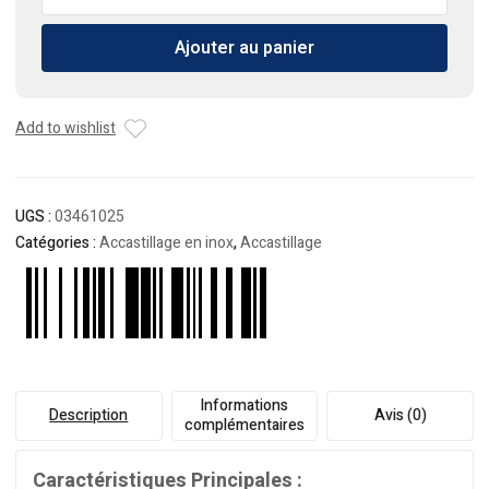
de
Base
Ajouter au panier
ronde
45°
D25mm
en
Add to wishlist
acier
inoxydable
UGS :
03461025
Catégories :
Accastillage en inox
,
Accastillage
Informations
Description
Avis (0)
complémentaires
Caractéristiques Principales :