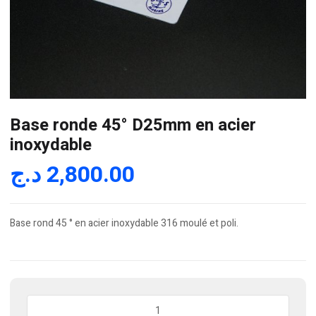
Base ronde 45° D25mm en acier
inoxydable
د.ج
2,800.00
Base rond 45 ° en acier inoxydable 316 moulé et poli.
quantité