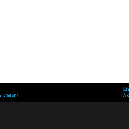
Li
 livraison !
À 