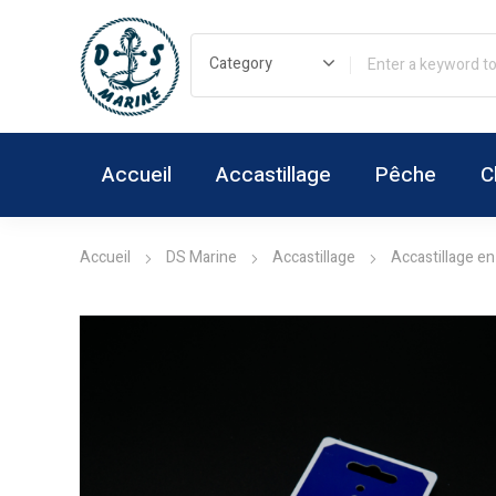
Accueil
Accastillage
Pêche
C
Accueil
DS Marine
Accastillage
Accastillage en