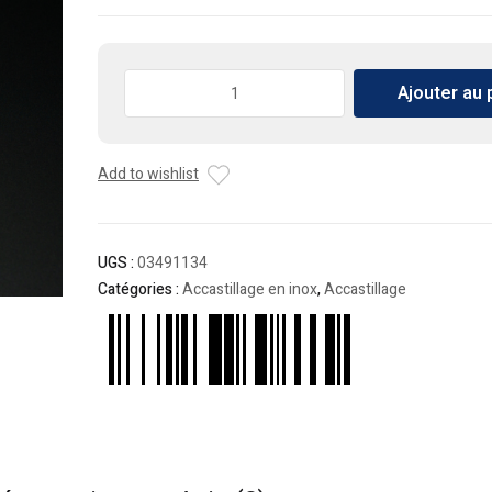
quantité
Ajouter au 
de
Charnière
en
Add to wishlist
acier
inoxydable
28x106mm
UGS :
03491134
Catégories :
Accastillage en inox
,
Accastillage