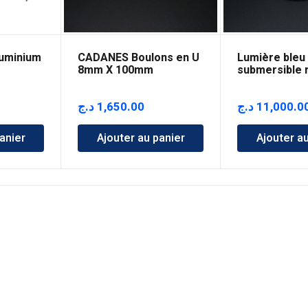
luminium
CADANES Boulons en U
Lumière bleu 
8mm X 100mm
submersible 
six LED
د.ج
1,650.00
د.ج
11,000.0
anier
Ajouter au panier
Ajouter a