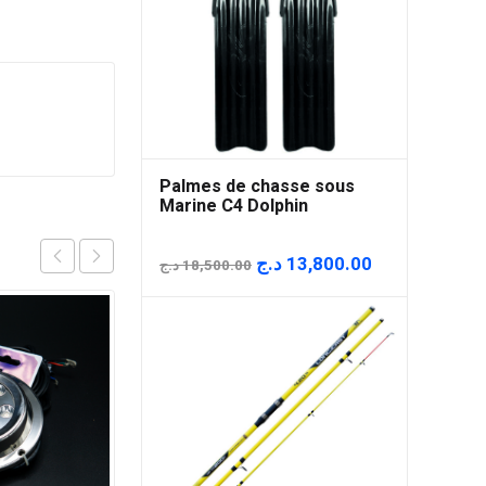
Palmes de chasse sous
Marine C4 Dolphin
Le
Le
د.ج
13,800.00
د.ج
18,500.00
prix
prix
initial
actuel
était :
est :
18,500.00 د.ج.