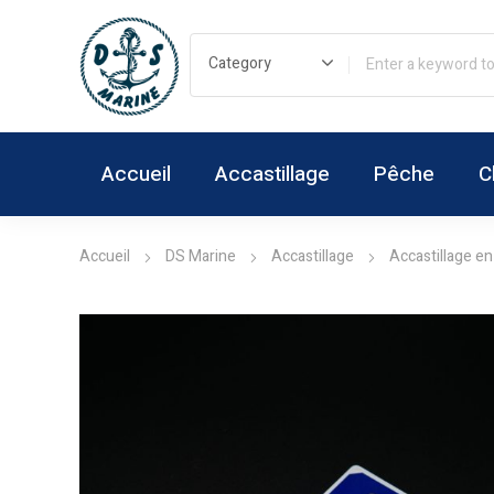
Accueil
Accastillage
Pêche
C
Accueil
DS Marine
Accastillage
Accastillage en