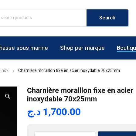
hasse sous marine
Shop par marque
Boutiq
 inox
Charnière moraillon fixe en acier inoxydable 70x25mm
Charnière moraillon fixe en acier
inoxydable 70x25mm
د.ج
1,700.00
quantité