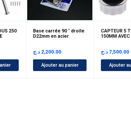
OUS 250
Base carrée 90 ° droite
CAPTEUR 5 
E
D22mm en acier
150MM AVEC
inoxydable
د.ج
2,200.00
د.ج
7,500.00
anier
Ajouter au panier
Ajouter a