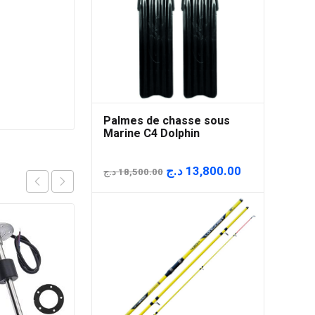
Palmes de chasse sous
Marine C4 Dolphin
Le
Le
د.ج
13,800.00
د.ج
18,500.00
prix
prix
initial
actuel
était :
est :
18,500.00 د.ج.