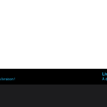
Li
 livraison !
À 