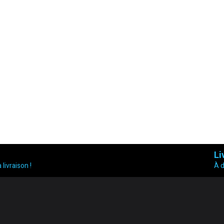
Li
 livraison !
À 