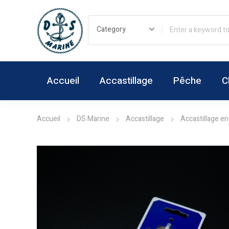
Accueil
Accastillage
Pêche
C
Accueil
DS Marine
Accastillage
Accastillage en