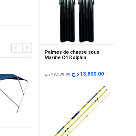
Palmes de chasse sous
Marine C4 Dolphin
Le
Le
د.ج
13,800.00
د.ج
18,500.00
prix
prix
initial
actuel
était :
est :
18,500.00 د.ج.