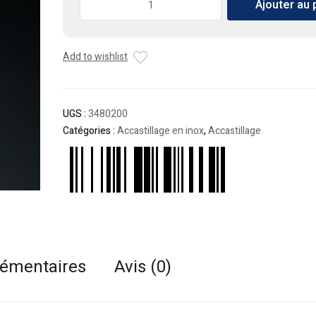
Ajouter au 
de
CHARNIÈRE
INOX
Add to wishlist
POLI
MIROIR
144x38mm
UGS :
3480200
Catégories :
Accastillage en inox
,
Accastillage
lémentaires
Avis (0)