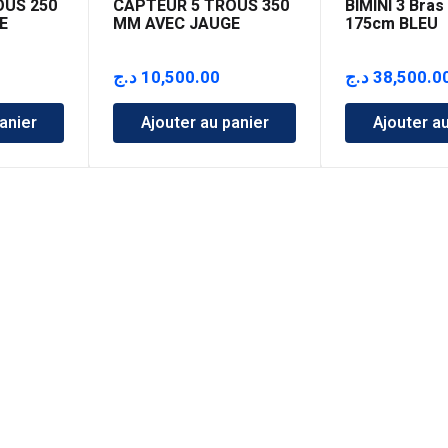
OUS 250
CAPTEUR 5 TROUS 350
BIMINI 3 Bras
E
MM AVEC JAUGE
175cm BLEU
د.ج
10,500.00
د.ج
38,500.0
anier
Ajouter au panier
Ajouter a