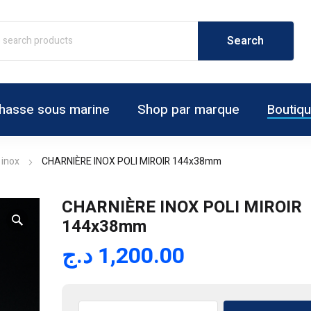
hasse sous marine
Shop par marque
Boutiq
 inox
CHARNIÈRE INOX POLI MIROIR 144x38mm
CHARNIÈRE INOX POLI MIROIR
144x38mm
د.ج
1,200.00
quantité