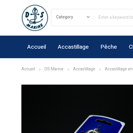
Accueil
Accastillage
Pêche
C
Accueil
DS Marine
Accastillage
Accastillage en