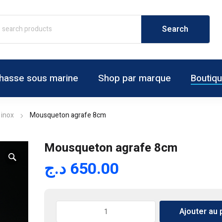
hasse sous marine
Shop par marque
Boutiq
 inox
Mousqueton agrafe 8cm
Mousqueton agrafe 8cm
د.ج
650.00
quantité
Ajouter au 
de