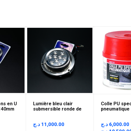
ns en U
Lumière bleu clair
Colle PU spec
 140mm
submersible ronde de
pneumatique
six LED
د.ج
11,000.00
د.ج
6,000.00