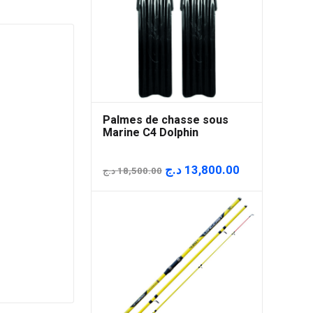
Palmes de chasse sous
Marine C4 Dolphin
Le
Le
د.ج
13,800.00
د.ج
18,500.00
prix
prix
initial
actuel
était :
est :
18,500.00 د.ج.