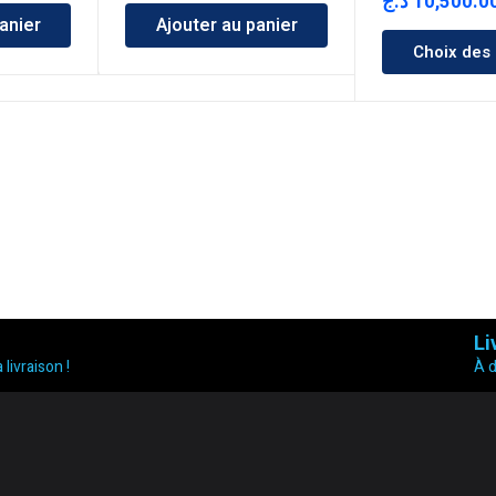
د.ج
10,500.0
anier
Ajouter au panier
Choix des
Li
 livraison !
À 