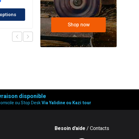
Plage
0
Ajouter au panier
de
 options
prix :
6,000.00 د.ج
Shop now
à
10,500.00 د.ج
vraison disponible
domicile ou Stop Desk
Via Yalidine ou Kazi tour
Besoin d'aide
/ Contacts