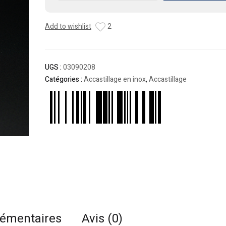
Mousqueton
agrafe
Add to wishlist
2
8cm
UGS :
03090208
Catégories :
Accastillage en inox
,
Accastillage
lémentaires
Avis (0)