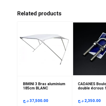
Related products
BIMINI 3 Bras aluminium
CADANES Boulo
185cm BLANC
double écrous
د.ج
37,500.00
د.ج
2,350.00