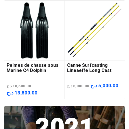
Palmes de chasse sous
Canne Surfcasting
Marine C4 Dolphin
Lineaeffe Long Cast
Le
Le
د.ج
5,000.00
د.ج
18,500.00
د.ج
8,000.00
prix
prix
Le
Le
د.ج
13,800.00
initial
actu
prix
prix
était :
est :
initial
actuel
2021
8,000.00 د.ج.
était :
est :
13,800.00 د.ج.
18,500.00 د.ج.