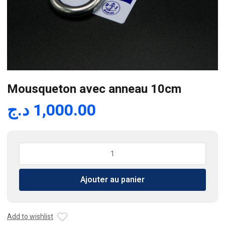
Mousqueton avec anneau 10cm
د.ج
1,000.00
quantité
de
Mousqueton
Ajouter au panier
avec
anneau
10cm
Add to wishlist