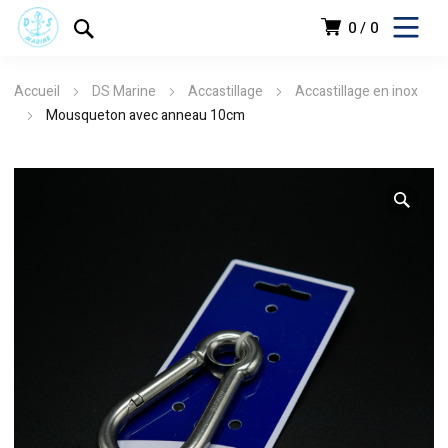
0
0
Accueil
DS Marine
Accastillage
Accastillage en inox
Mousqueton avec anneau 10cm