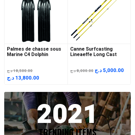
Palmes de chasse sous
Canne Surfcasting
Marine C4 Dolphin
Lineaeffe Long Cast
Le
Le
د.ج
5,000.00
د.ج
18,500.00
د.ج
8,000.00
prix
prix
Le
Le
د.ج
13,800.00
initial
actu
prix
prix
était :
est :
initial
actuel
2021
8,000.00 د.ج.
était :
est :
13,800.00 د.ج.
18,500.00 د.ج.
TRENDING ITEMS