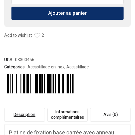
de
Platine
Ajouter au panier
de
fixation
base
ronde
Add to wishlist
2
avec
anneau
8mm
UGS :
03300456
Catégories :
Accastillage en inox
,
Accastillage
Informations
Description
Avis (0)
complémentaires
Platine de fixation base carrée avec anneau