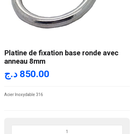
Platine de fixation base ronde avec
anneau 8mm
د.ج
850.00
Acier Inoxydable 316
quantité