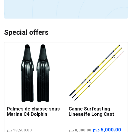
Special offers
Palmes de chasse sous
Canne Surfcasting
Marine C4 Dolphin
Lineaeffe Long Cast
Le
Le
د.ج
5,000.00
د.ج
18,500.00
د.ج
8,000.00