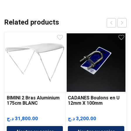
Related products
BIMINI 2 Bras Aluminium
CADANES Boulons en U
175cm BLANC
12mm X 100mm
د.ج
31,800.00
د.ج
3,200.00