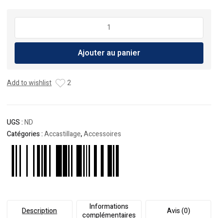
quantité
de
Gaine
Ajouter au panier
de
câble
réglable
Add to wishlist
2
avec
anneau
visse
UGS :
ND
Catégories :
Accastillage
,
Accessoires
Informations
Description
Avis (0)
complémentaires