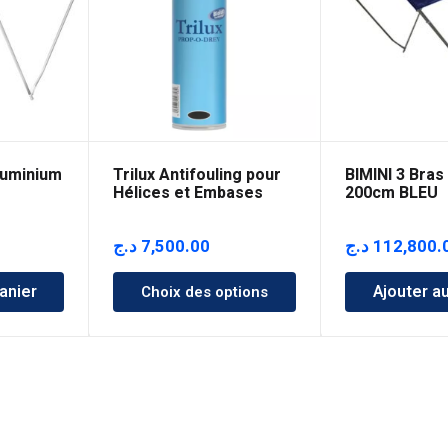
luminium
Trilux Antifouling pour
BIMINI 3 Bras
Hélices et Embases
200cm BLEU
د.ج
7,500.00
د.ج
112,800.
anier
Ajouter a
Choix des options