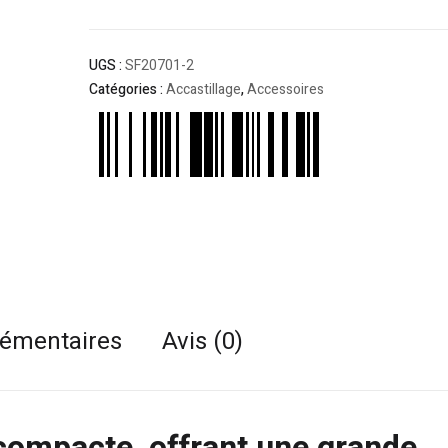
UGS :
SF20701-2
Catégories :
Accastillage
,
Accessoires
lémentaires
Avis (0)
compacte, offrant une grande