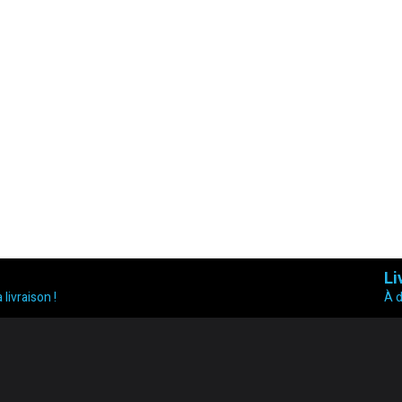
Li
 livraison !
À 