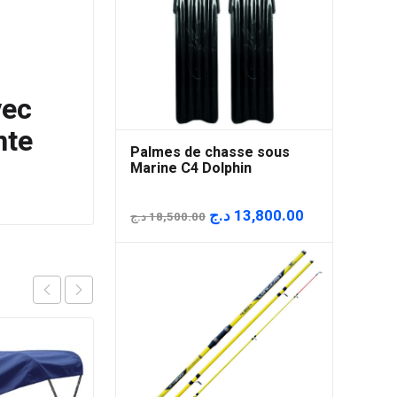
vec
nte
Palmes de chasse sous
Marine C4 Dolphin
Le
Le
د.ج
13,800.00
د.ج
18,500.00
prix
prix
initial
actuel
était :
est :
18,500.00 د.ج.