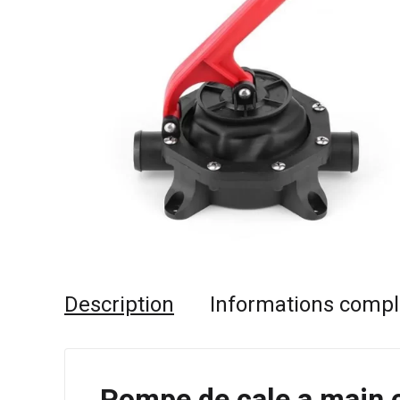
Description
Informations comp
Pompe de cale a main 