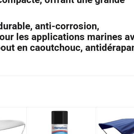
durable, anti-corrosion,
ur les applications marines a
bout en caoutchouc, antidérapa