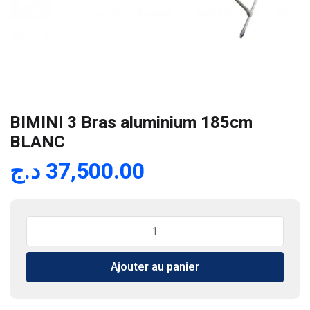
BIMINI 3 Bras aluminium 185cm
BLANC
د.ج
37,500.00
quantité
de
BIMINI
Ajouter au panier
3
Bras
aluminium