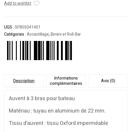
185cm
Add to wishlist
BLANC
UGS :
SF805041401
Catégories :
Accastillage
,
Bimini et Roll-Bar
Informations
Description
Avis (0)
complémentaires
Auvent à 3 bras pour bateau
Matériau : tuyau en aluminium de 22 mm.
Tissu d’auvent : tissu Oxford imperméable