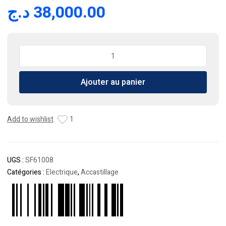
د.ج
38,000.00
quantité
de
Poste
Ajouter au panier
Mp3
pour
Bateau
Add to wishlist
1
UGS :
SF61008
Catégories :
Electrique
,
Accastillage