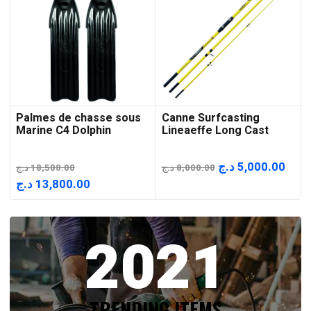
Palmes de chasse sous
Canne Surfcasting
Marine C4 Dolphin
Lineaeffe Long Cast
Le
Le
د.ج
5,000.00
د.ج
18,500.00
د.ج
8,000.00
prix
prix
Le
Le
د.ج
13,800.00
initial
actu
prix
prix
était :
est :
initial
actuel
2021
8,000.00 د.ج.
était :
est :
13,800.00 د.ج.
18,500.00 د.ج.
TRENDING ITEMS