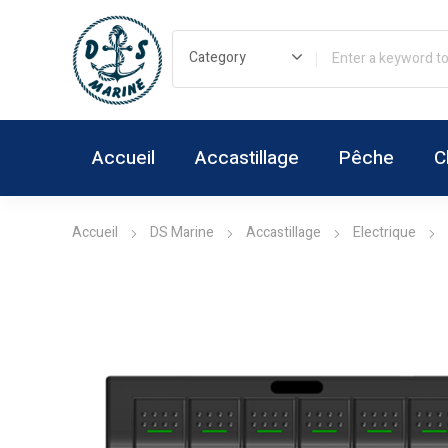
Accueil
Accastillage
Pêche
C
Accueil
DS Marine
Accastillage
Electrique