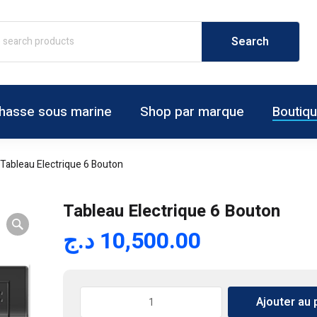
hasse sous marine
Shop par marque
Boutiq
Tableau Electrique 6 Bouton
Tableau Electrique 6 Bouton
د.ج
10,500.00
quantité
Ajouter au 
de