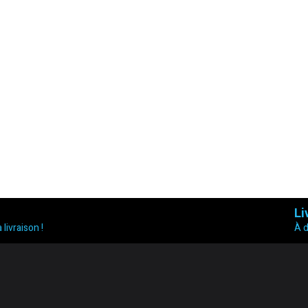
Li
 livraison !
À 