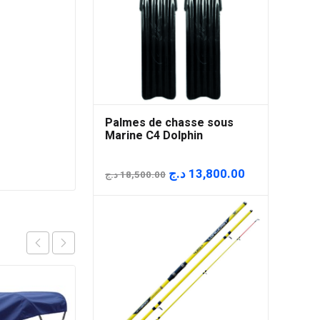
Palmes de chasse sous
Marine C4 Dolphin
Le
Le
د.ج
13,800.00
د.ج
18,500.00
prix
prix
initial
actuel
était :
est :
18,500.00 د.ج.