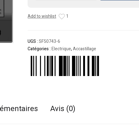
Tableau
Electrique
Add to wishlist
1
6
Bouton
UGS :
SF50743-6
Catégories :
Electrique
,
Accastillage
lémentaires
Avis (0)