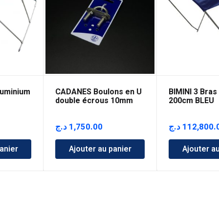
luminium
CADANES Boulons en U
BIMINI 3 Bras
double écrous 10mm
200cm BLEU
د.ج
1,750.00
د.ج
112,800.
anier
Ajouter au panier
Ajouter a