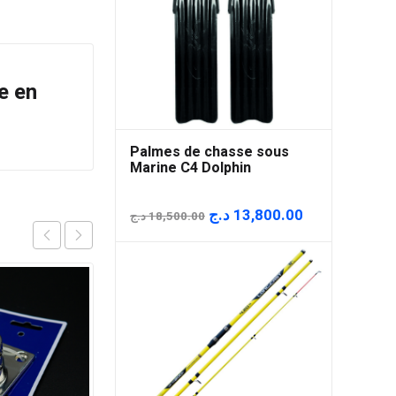
e en
Palmes de chasse sous
Marine C4 Dolphin
Le
Le
د.ج
13,800.00
د.ج
18,500.00
prix
prix
initial
actuel
était :
est :
18,500.00 د.ج.