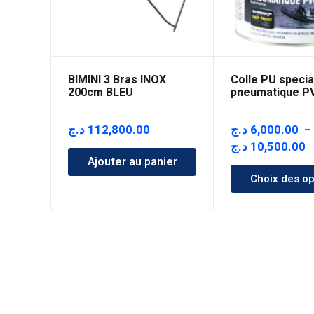
BIMINI 3 Bras INOX
Colle PU specia
200cm BLEU
pneumatique P
د.ج
112,800.00
د.ج
6,000.00
P
د.ج
10,500.00
Ajouter au panier
d
Choix des op
pr
6,
à