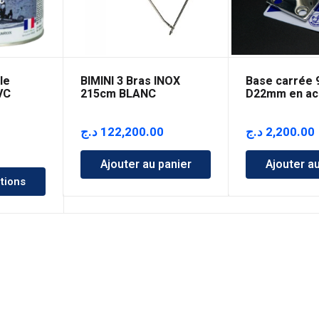
le
BIMINI 3 Bras INOX
Base carrée 9
VC
215cm BLANC
D22mm en ac
inoxydable
–
د.ج
122,200.00
د.ج
2,200.00
lage
Ajouter au panier
Ajouter a
e
tions
ix :
000.00 د.ج
10,500.00 د.ج