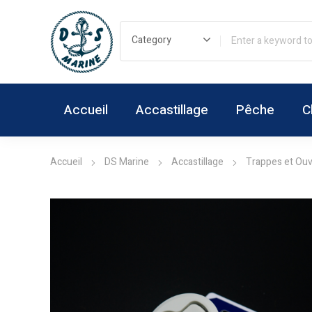
Accueil
Accastillage
Pêche
C
Accueil
DS Marine
Accastillage
Trappes et Ouv