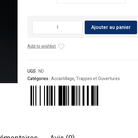
quantité
Ajouter au panier
de
Trappe
d'ouverture
Add to wishlist
(loquet)
en
plastique
avec
UGS :
ND
clé
Catégories :
Accastillage
,
Trappes et Ouvertures