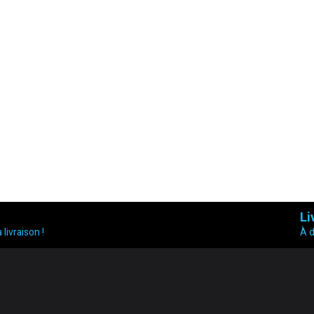
Li
 livraison !
À 