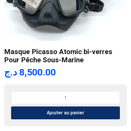
Masque Picasso Atomic bi-verres
Pour Pêche Sous-Marine
د.ج
8,500.00
quantité
de
Masque
Ajouter au panier
Picasso
Atomic
bi-