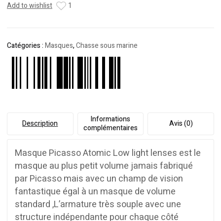
verres
Add to wishlist
1
Pour
Pêche
Sous-
Catégories :
Masques
,
Chasse sous marine
Marine
Informations
Description
Avis (0)
complémentaires
Masque Picasso Atomic Low light lenses est le
masque au plus petit volume jamais fabriqué
par Picasso mais avec un champ de vision
fantastique égal à un masque de volume
standard ,L’armature très souple avec une
structure indépendante pour chaque côté