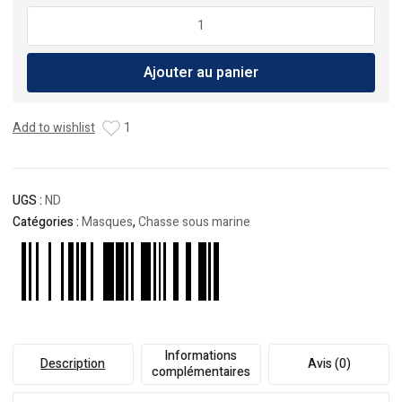
quantité
de
Salvimar
Ajouter au panier
Masque
Hathor
Add to wishlist
1
UGS :
ND
Catégories :
Masques
,
Chasse sous marine
Informations
Description
Avis (0)
complémentaires