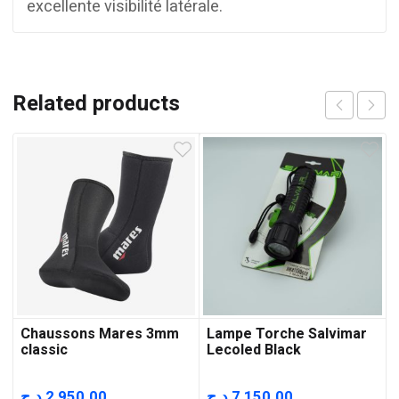
excellente visibilité latérale.
Related products
Chaussons Mares 3mm
Lampe Torche Salvimar
classic
Lecoled Black
د.ج
2,950.00
د.ج
7,150.00