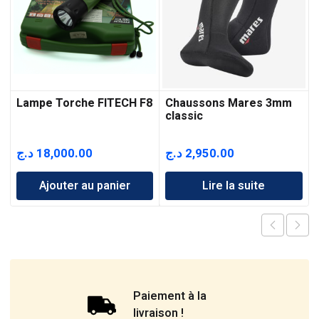
Lampe Torche FITECH F8
Chaussons Mares 3mm
classic
د.ج
18,000.00
د.ج
2,950.00
Ajouter au panier
Lire la suite
Paiement à la
livraison !