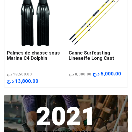
Palmes de chasse sous
Canne Surfcasting
Marine C4 Dolphin
Lineaeffe Long Cast
Le
Le
د.ج
5,000.00
د.ج
18,500.00
د.ج
8,000.00
prix
prix
Le
Le
د.ج
13,800.00
initial
actu
prix
prix
était :
est :
initial
actuel
2021
8,000.00 د.ج.
était :
est :
13,800.00 د.ج.
18,500.00 د.ج.