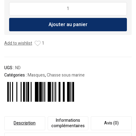
quantité
de
Masque
Ajouter au panier
Salvimar
Morpheus
Add to wishlist
1
UGS :
ND
Catégories :
Masques
,
Chasse sous marine
Informations
Description
Avis (0)
complémentaires