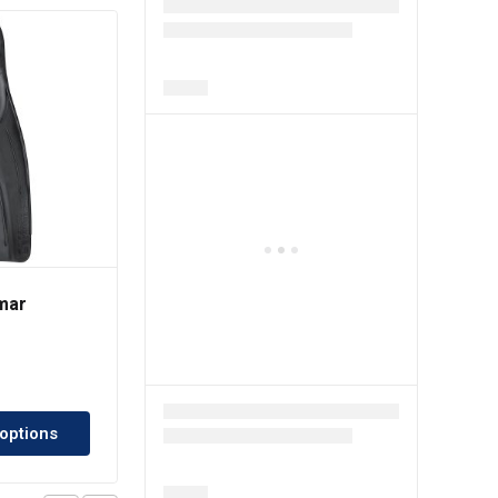
mar
Palmes Beuchat
MUNDIAL ONE Mini-50
د.ج
10,900.00
 options
Choix des options