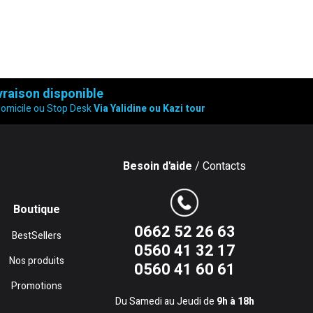
vraison disponible
domicile ou Stop Desk
Via Yalidine ou Kazi tour
Besoin d'aide
/ Contacts
Boutique
0662 52 26 63
BestSellers
0560 41 32 17
Nos produits
0560 41 60 61
Promotions
Du Samedi au Jeudi de
9h à 18h