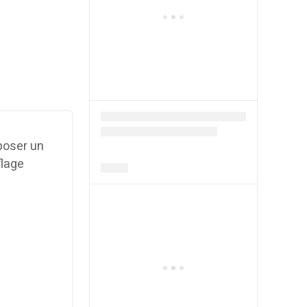
poser un
flage