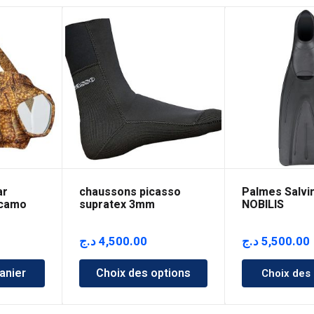
ar
chaussons picasso
Palmes Salvi
 camo
supratex 3mm
NOBILIS
د.ج
4,500.00
د.ج
5,500.00
anier
Choix des options
Choix des