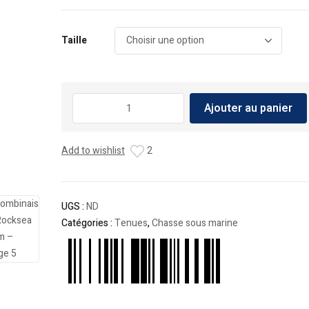
Taille
quantité
Ajouter au panier
de
Combinaison
Rocksea
Add to wishlist
2
5mm
UGS :
ND
Catégories :
Tenues
,
Chasse sous marine