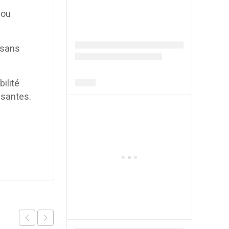
 ou
 sans
ilité
ssantes.