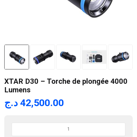
XTAR D30 – Torche de plongée 4000
Lumens
د.ج
42,500.00
quantité
de