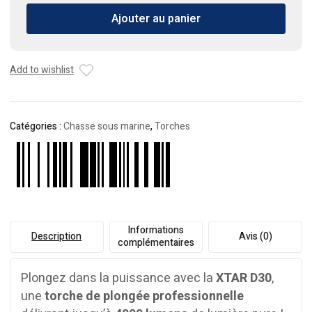
XTAR
Ajouter au panier
D30
–
Torche
de
Add to wishlist
plongée
4000
Lumens
Catégories :
Chasse sous marine
,
Torches
Informations
Description
Avis (0)
complémentaires
Plongez dans la puissance avec la
XTAR D30
,
une
torche de plongée professionnelle