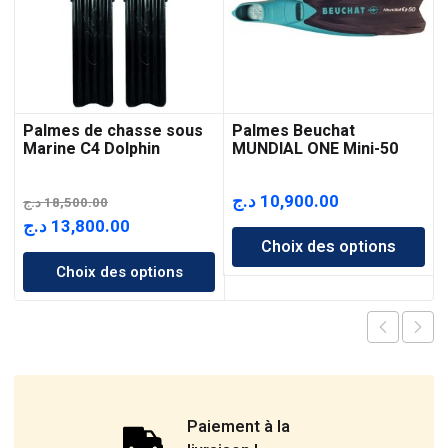
Palmes de chasse sous
Palmes Beuchat
Marine C4 Dolphin
MUNDIAL ONE Mini-50
د.ج
10,900.00
د.ج
18,500.00
Le
Le
د.ج
13,800.00
Choix des options
prix
prix
Choix des options
initial
actuel
était :
est :
13,800.00 د.ج.
18,500.00 د.ج.
Paiement à la