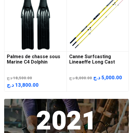
Palmes de chasse sous
Canne Surfcasting
Marine C4 Dolphin
Lineaeffe Long Cast
Le
Le
د.ج
5,000.00
د.ج
18,500.00
د.ج
8,000.00
prix
prix
Le
Le
د.ج
13,800.00
initial
actu
prix
prix
était :
est :
initial
actuel
2021
8,000.00 د.ج.
était :
est :
13,800.00 د.ج.
18,500.00 د.ج.