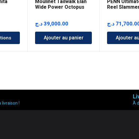
hita
Moulinet Tailwalk Elan
PENN Ultimat
m
Wide Power Octopus
Reel Slammer
SP II
6500
د.ج
39,000.00
د.ج
71,700.0
Ajouter au panier
Ajouter a
tions
Li
 livraison !
À 