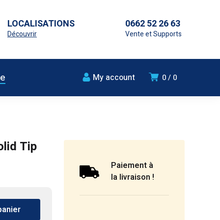
LOCALISATIONS
0662 52 26 63
Découvrir
Vente et Supports
ue
My account
0
0
lid Tip
Paiement à
la livraison !
panier