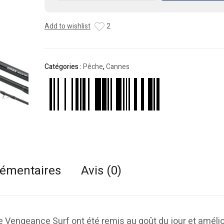
Canne
Shimano
Add to wishlist
2
Vengeance
BX
Solid
Tip
Catégories :
Pêche
,
Cannes
lémentaires
Avis (0)
ne Vengeance Surf ont été remis au goût du jour et améli