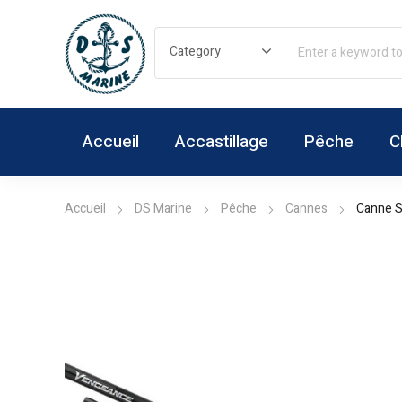
Accueil
Accastillage
Pêche
C
Accueil
DS Marine
Pêche
Cannes
Canne S