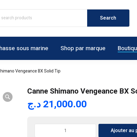
hasse sous marine
Shop par marque
Boutiq
himano Vengeance BX Solid Tip
Canne Shimano Vengeance BX So
د.ج
21,000.00
quantité
Ajouter au 
de