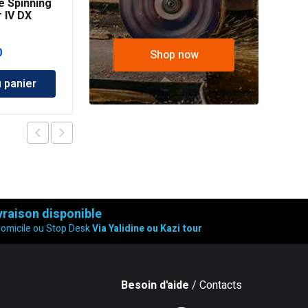
e Spinning
Moulinet Shimano
 IV DX
Spheros SW A-8000HG
0
د.ج
46,000.00
Shop now
u panier
Ajouter au panier
vraison disponible
domicile ou Stop Desk
Via Yalidine ou Kazi tour
Besoin d'aide
/ Contacts