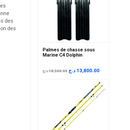
les
anne
es des
tion des
Palmes de chasse sous
Marine C4 Dolphin
Le
Le
د.ج
13,800.00
د.ج
18,500.00
prix
prix
initial
actuel
était :
est :
18,500.00 د.ج.