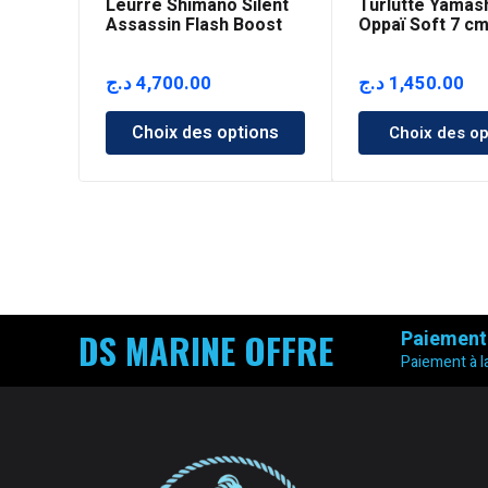
Leurre Shimano Silent
Turlutte Yamas
Assassin Flash Boost
Oppaï Soft 7 c
140mm
د.ج
4,700.00
د.ج
1,450.00
Choix des options
Choix des op
DS MARINE OFFRE
Paiement
Paiement à la