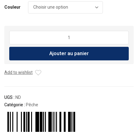
Couleur
quantité
de
Leurre
Ajouter au panier
Shimano
Spindrift
Flash
Add to wishlist
Boost
95mm
UGS :
ND
Catégorie :
Pêche