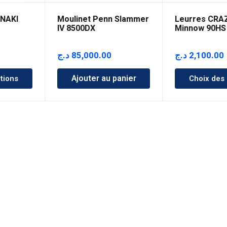
UNAKI
Moulinet Penn Slammer
Leurres CRAZ
IV 8500DX
Minnow 90HS
د.ج
85,000.00
د.ج
2,100.00
Ajouter au panier
tions
Choix des