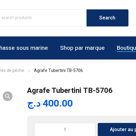
hasse sous marine
Shop par marque
Boutiq
res de pêche
Agrafe Tubertini TB-5706
Agrafe Tubertini TB-5706
د.ج
400.00
quantité
Ajouter au 
de