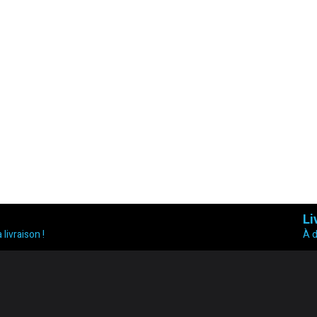
Li
 livraison !
À 