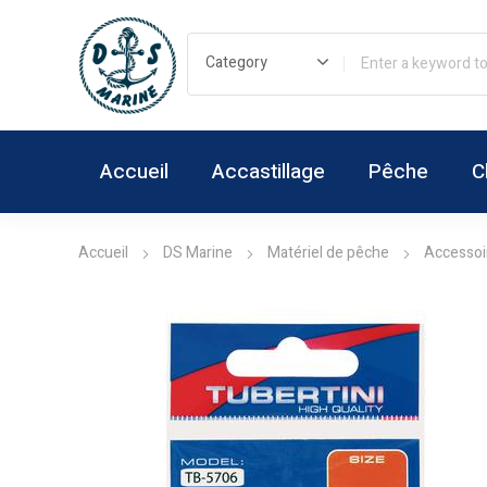
Accueil
Accastillage
Pêche
C
Accueil
DS Marine
Matériel de pêche
Accessoi