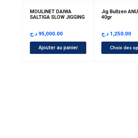
MOULINET DAIWA
Jig Bullzen AN
SALTIGA SLOW JIGGING
40gr
15 HL
د.ج
95,000.00
د.ج
1,250.00
Ajouter au panier
Choix des op