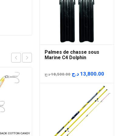
Palmes de chasse sous
Marine C4 Dolphin
Le
Le
د.ج
13,800.00
د.ج
18,500.00
prix
prix
initial
actuel
était :
est :
18,500.00 د.ج.