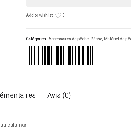
Agrafe
Tubertini
Add to wishlist
3
TB-
5706
Catégories :
Accessoires de pêche
,
Pêche
,
Matériel de p
lémentaires
Avis (0)
 au calamar.