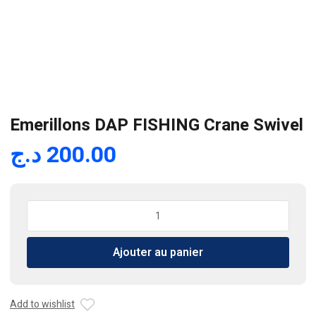
Emerillons DAP FISHING Crane Swivel
د.ج
200.00
quantité
de
Emerillons
Ajouter au panier
DAP
FISHING
Crane
Swivel
Add to wishlist