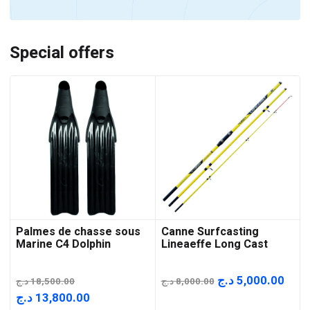
Special offers
Palmes de chasse sous
Canne Surfcasting
Marine C4 Dolphin
Lineaeffe Long Cast
Le
Le
د.ج
5,000.00
د.ج
18,500.00
د.ج
8,000.00
prix
prix
Le
Le
د.ج
13,800.00