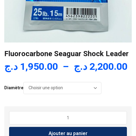
Fluorocarbone Seaguar Shock Leader
P
د.ج
1,950.00
–
د.ج
2,200.00
d
pr
Diamètre
1,
à
quantité
de
Fluorocarbone
Ajouter au panier
Seaguar