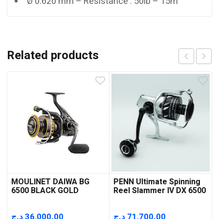
Ø 0.620 mm – Résistance : 50lb – 15m
Related products
MOULINET DAIWA BG
PENN Ultimate Spinning
6500 BLACK GOLD
Reel Slammer IV DX 6500
I
د.ج
36,000.00
د.ج
71,700.00