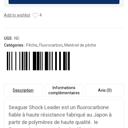
Shock
Leader
Add to wishlist
4
UGS :
ND
Catégories :
Pêche
,
Fluorocarbon
,
Matériel de pêche
Informations
Description
Avis (0)
complémentaires
Seaguar Shock Leader est un fluorocarbone
fiable à haute résistance fabriqué au Japon à
partir de polymères de haute qualité. le