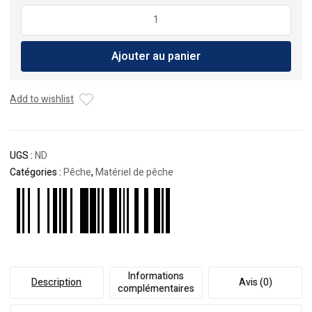
quantité
de
Leurre
Ajouter au panier
Y2
Jig
120g
Add to wishlist
UGS :
ND
Catégories :
Pêche
,
Matériel de pêche
Informations
Description
Avis (0)
complémentaires