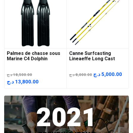
Palmes de chasse sous
Canne Surfcasting
Marine C4 Dolphin
Lineaeffe Long Cast
Le
Le
د.ج
5,000.00
د.ج
18,500.00
د.ج
8,000.00
prix
prix
Le
Le
د.ج
13,800.00
initial
actu
prix
prix
était :
est :
initial
actuel
2021
8,000.00 د.ج.
était :
est :
13,800.00 د.ج.
18,500.00 د.ج.