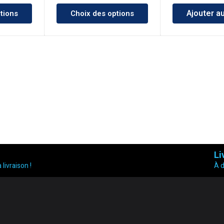
Ajouter a
tions
Choix des options
Li
 livraison !
À 