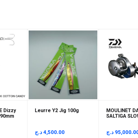
E Dizzy
Leurre Y2 Jig 100g
MOULINET D
– 90mm
SALTIGA SLO
15 HL
د.ج
4,500.00
د.ج
95,000.0