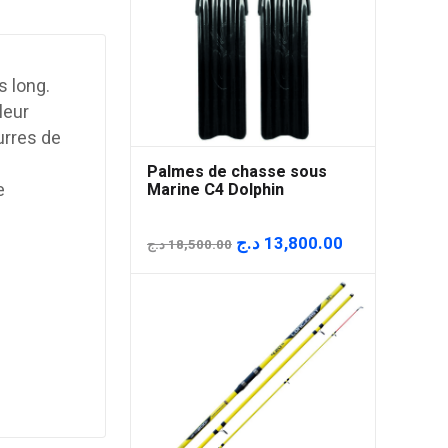
s long.
leur
urres de
Palmes de chasse sous
e
Marine C4 Dolphin
Le
Le
د.ج
13,800.00
د.ج
18,500.00
prix
prix
initial
actuel
était :
est :
18,500.00 د.ج.