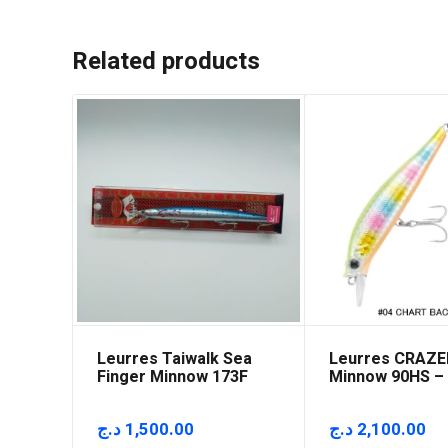
Related products
Leurres Taiwalk Sea
Leurres CRAZE
Finger Minnow 173F
Minnow 90HS 
د.ج
1,500.00
د.ج
2,100.00