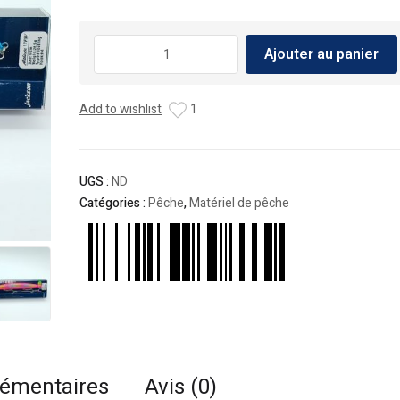
quantité
Ajouter au panier
de
Leurres
Jackson
Add to wishlist
1
Athlete
FSV
17cm
UGS :
ND
Catégories :
Pêche
,
Matériel de pêche
lémentaires
Avis (0)