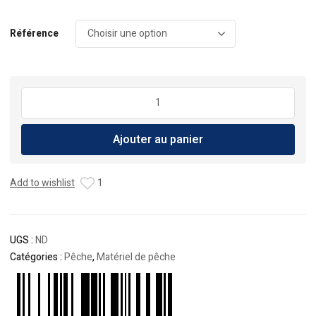
Référence
quantité
de
Leurres
Ajouter au panier
Taiwalk
Sea
Finger
Add to wishlist
1
Minnow
173F
UGS :
ND
Catégories :
Pêche
,
Matériel de pêche