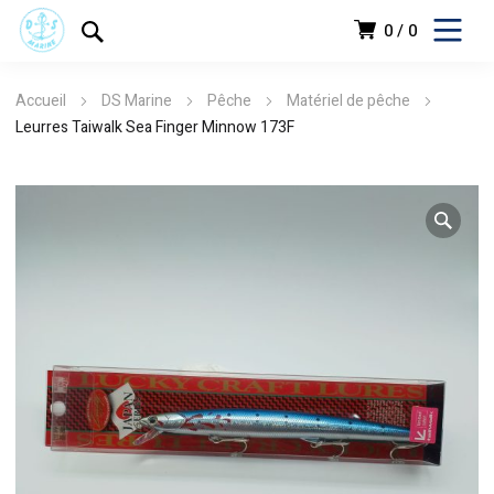
0
0
Accueil
DS Marine
Pêche
Matériel de pêche
Leurres Taiwalk Sea Finger Minnow 173F