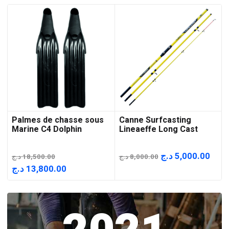
Palmes de chasse sous
Canne Surfcasting
Marine C4 Dolphin
Lineaeffe Long Cast
Le
Le
د.ج
5,000.00
د.ج
18,500.00
د.ج
8,000.00
prix
prix
Le
Le
د.ج
13,800.00
initial
actu
prix
prix
était :
est :
initial
actuel
8,000.00 د.ج.
était :
est :
13,800.00 د.ج.
18,500.00 د.ج.