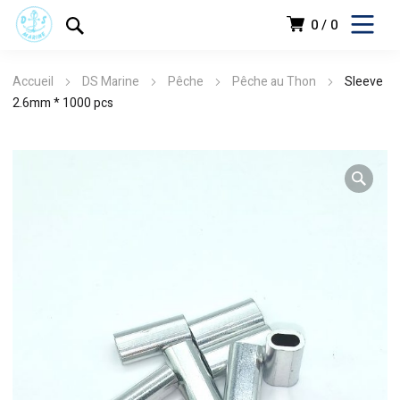
0
0
Accueil
DS Marine
Pêche
Pêche au Thon
Sleeve
2.6mm * 1000 pcs