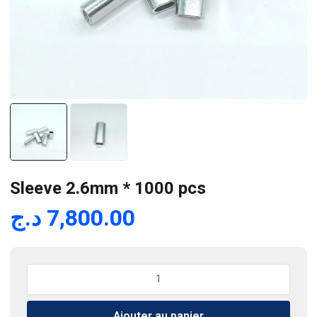
Sleeve 2.6mm * 1000 pcs
د.ج
7,800.00
quantité
de
Sleeve
Ajouter au panier