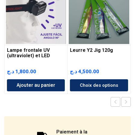
Lampe frontale UV
Leurre Y2 Jig 120g
(ultraviolet) et LED
د.ج
1,800.00
د.ج
4,500.00
Ajouter au panier
Choix des options
Paiement à la