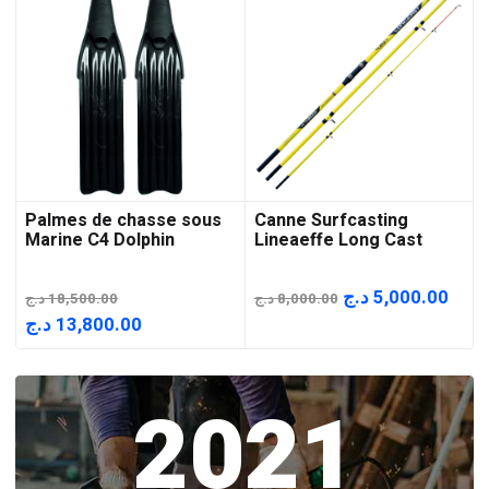
Palmes de chasse sous
Canne Surfcasting
Marine C4 Dolphin
Lineaeffe Long Cast
Le
Le
د.ج
5,000.00
د.ج
18,500.00
د.ج
8,000.00
prix
prix
Le
Le
د.ج
13,800.00
initial
actu
prix
prix
était :
est :
initial
actuel
2021
8,000.00 د.ج.
était :
est :
13,800.00 د.ج.
18,500.00 د.ج.