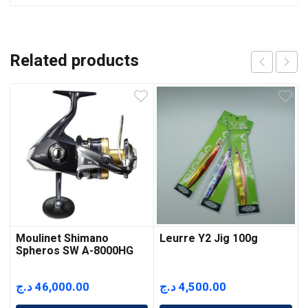
Related products
Moulinet Shimano
Leurre Y2 Jig 100g
Spheros SW A-8000HG
د.ج
46,000.00
د.ج
4,500.00