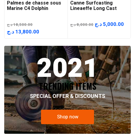
Palmes de chasse sous
Canne Surfcasting
Marine C4 Dolphin
Lineaeffe Long Cast
Le
Le
د.ج
5,000.00
د.ج
18,500.00
د.ج
8,000.00
prix
prix
Le
Le
د.ج
13,800.00
initial
actu
prix
prix
était :
est :
initial
actuel
2021
8,000.00 د.ج.
était :
est :
13,800.00 د.ج.
18,500.00 د.ج.
TRENDING ITEMS
SPECIAL OFFER & DISCOUNTS
Shop now