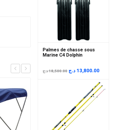
Palmes de chasse sous
Marine C4 Dolphin
Le
Le
د.ج
13,800.00
د.ج
18,500.00
prix
prix
initial
actuel
était :
est :
18,500.00 د.ج.