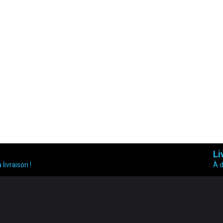
Li
 livraison !
À 