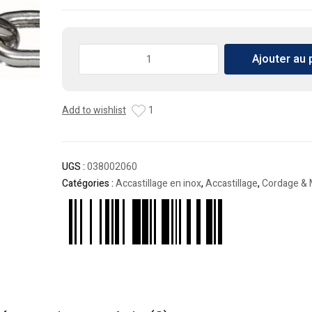
quantité
Ajouter au 
de
Chaîne
Inox
Add to wishlist
1
diam
6mm
24m
UGS :
038002060
Catégories :
Accastillage en inox
,
Accastillage
,
Cordage & 