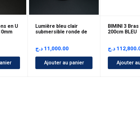
ns en U
Lumière bleu clair
BIMINI 3 Bras
 10mm
submersible ronde de
200cm BLEU
six LED
د.ج
11,000.00
د.ج
112,800.
anier
Ajouter au panier
Ajouter a