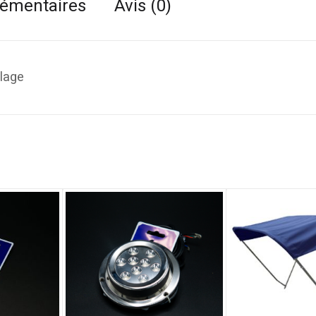
lémentaires
Avis (0)
llage