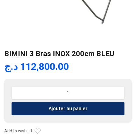
BIMINI 3 Bras INOX 200cm BLEU
د.ج
112,800.00
quantité
de
BIMINI
Ajouter au panier
3
Bras
INOX
200cm
Add to wishlist
BLEU