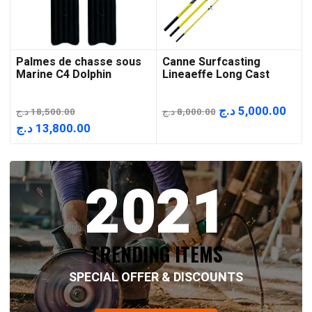
Palmes de chasse sous
Canne Surfcasting
Marine C4 Dolphin
Lineaeffe Long Cast
Le
Le
د.ج
5,000.00
د.ج
18,500.00
د.ج
8,000.00
prix
prix
Le
Le
د.ج
13,800.00
initial
actu
prix
prix
était :
est :
initial
actuel
2021
8,000.00 د.ج.
était :
est :
13,800.00 د.ج.
18,500.00 د.ج.
TRENDING ITEMS
SPECIAL OFFER & DISCOUNTS