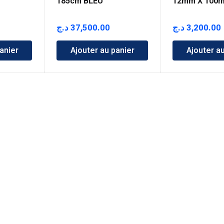
185cm BLEU
12mm X 100
د.ج
37,500.00
د.ج
3,200.00
anier
Ajouter au panier
Ajouter a