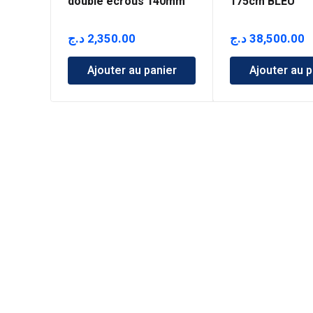
double écrous 140mm
175cm BLEU
د.ج
2,350.00
د.ج
38,500.00
Ajouter au panier
Ajouter au p