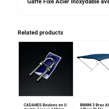
Gaffe Fixe Acier Inoxydable a
Related products
CADANES Boulons en U
BIMINI 3 Bras A