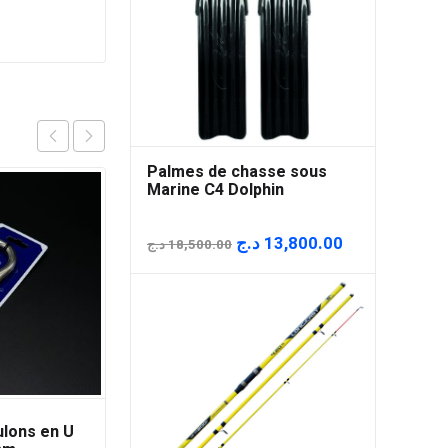
Palmes de chasse sous
Marine C4 Dolphin
Le
Le
د.ج
13,800.00
د.ج
18,500.00
prix
prix
initial
actuel
était :
est :
18,500.00 د.ج.
lons en U
Trilux Antifouling pour