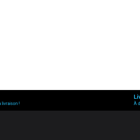
Li
 livraison !
À 