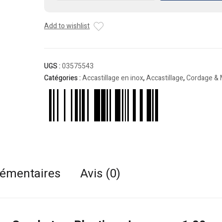
Gaffes
Fixe
Add to wishlist
en
Inox
UGS :
03575543
Catégories :
Accastillage en inox
,
Accastillage
,
Cordage & 
lémentaires
Avis (0)