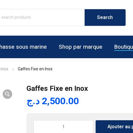
hasse sous marine
Shop par marque
Boutiq
 inox
Gaffes Fixe en Inox
Gaffes Fixe en Inox
د.ج
2,500.00
quantité
Ajouter au 
de