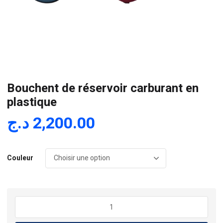
Bouchent de réservoir carburant en
plastique
د.ج
2,200.00
Couleur
quantité
de
Bouchent