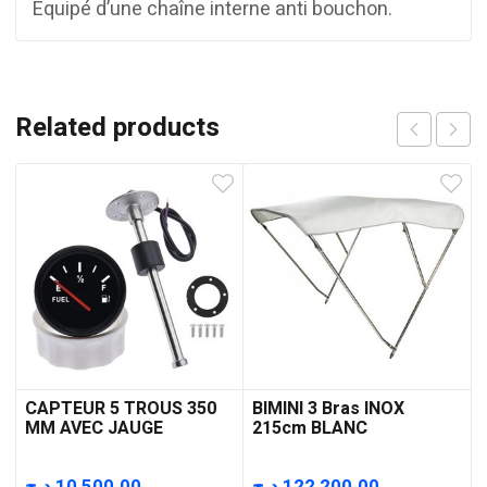
Equipé d’une chaîne interne anti bouchon.
Related products
CAPTEUR 5 TROUS 350
BIMINI 3 Bras INOX
MM AVEC JAUGE
215cm BLANC
د.ج
10,500.00
د.ج
122,200.00