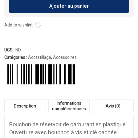
Ajouter au panier
de
réservoir
carburant
Add to wishlist
en
plastique
UGS :
ND
Catégories :
Accastillage
,
Accessoires
Informations
Description
Avis (0)
complémentaires
Bouchon de réservoir de carburant en plastique.
Ouverture avec bouchon à vis et clé cachée.