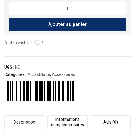
quantité
de
Valve
Ajouter au panier
pour
bateau
pneumatiques
Add to wishlist
1
UGS :
ND
Catégories :
Accastillage
,
Accessoires
Informations
Description
Avis (0)
complémentaires