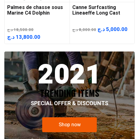
Palmes de chasse sous
Canne Surfcasting
Marine C4 Dolphin
Lineaeffe Long Cast
Le
Le
د.ج
5,000.00
د.ج
18,500.00
د.ج
8,000.00
prix
prix
Le
Le
د.ج
13,800.00
initial
actu
prix
prix
était :
est :
initial
actuel
2021
8,000.00 د.ج.
était :
est :
13,800.00 د.ج.
18,500.00 د.ج.
TRENDING ITEMS
SPECIAL OFFER & DISCOUNTS
Shop now